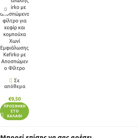
Χωνί
Εμφιάλωσης
Kefirko με
Αποσπώμεν
ο Φίλτρο
Σε
απόθεμα
€
9,50
ΠΡΟΣΘΉΚΗ
ΣΤΟ
ΚΑΛΆΘΙ
Μπορεί επίσης να σας αρέσει…