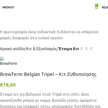
0
ΜΕΝΟΎ
€
0,0
Click to enlarge
Αρχική σελίδα
Κιτ & Εξοπλισμός
Έτοιμα Κιτ
Brewferm Belgian Tripel – Κιτ Ζυθοποίησης
€
18,00
Έτοιμο κιτ για βελγικού στυλ Tripel στο σπίτι. Δίνει
χρυσόξανθη μπύρα με σώμα, βυνώδη γεύση, αρώματα
λυκίσκου και ελαφριές νότες μπαχαρικών. Κατάλληλο για