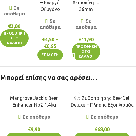
– Ενεργό
Χειροκίνητο
Σε
Οξυγόνο
26mm
απόθεμα
Σε
Σε
€
3,80
απόθεμα
απόθεμα
ΠΡΟΣΘΉΚΗ
ΣΤΟ
€
4,50
–
€
11,90
ΚΑΛΆΘΙ
€
8,95
ΠΡΟΣΘΉΚΗ
ΣΤΟ
ΕΠΙΛΟΓΉ
ΚΑΛΆΘΙ
Μπορεί επίσης να σας αρέσει…
Mangrove Jack’s Beer
Κιτ Ζυθοποίησης BeerDeli
Enhancer No2 1.4kg
Deluxe – Πλήρης Εξοπλισμός
Σε απόθεμα
Σε απόθεμα
€
9,90
€
68,00