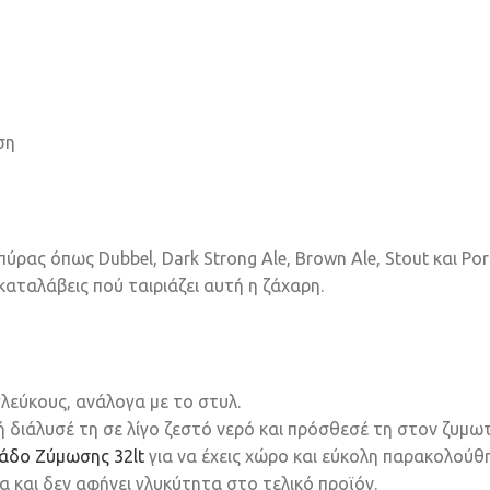
ση
ας όπως Dubbel, Dark Strong Ale, Brown Ale, Stout και Porte
καταλάβεις πού ταιριάζει αυτή η ζάχαρη.
λεύκους, ανάλογα με το στυλ.
 διάλυσέ τη σε λίγο ζεστό νερό και πρόσθεσέ τη στον ζυμω
άδο Ζύμωσης 32lt
για να έχεις χώρο και εύκολη παρακολούθ
α και δεν αφήνει γλυκύτητα στο τελικό προϊόν.