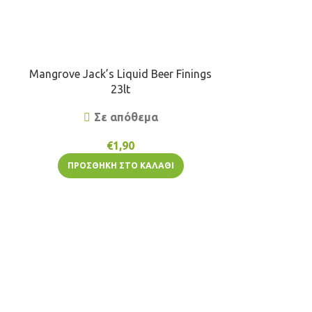
Mangrove Jack’s Liquid Beer Finings
Δε
23lt
Σε απόθεμα
€
1,90
ΠΡΟΣΘ
ΠΡΟΣΘΉΚΗ ΣΤΟ ΚΑΛΆΘΙ