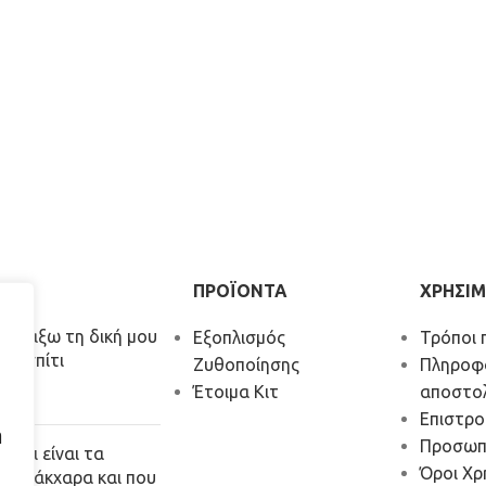
ΡΑ
ΠΡΟΪΟΝΤΑ
ΧΡΗΣΙΜ
α φτιάξω τη δική μου
Εξοπλισμός
Τρόποι 
το σπίτι
Ζυθοποίησης
Πληροφ
Έτοιμα Κιτ
αποστο
026
Επιστρ
ή
Προσωπ
Τι είναι τα
Όροι Χρ
σάκχαρα και που