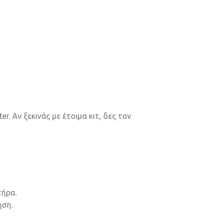
r. Αν ξεκινάς με έτοιμα κιτ, δες τον
τήρα.
ηση.