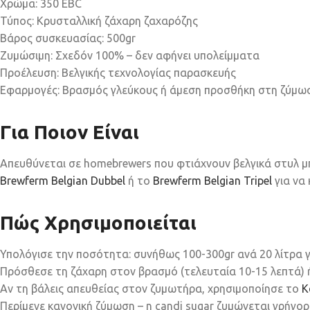
Χρώμα: 350 EBC
Τύπος: Κρυσταλλική ζάχαρη ζαχαρόζης
Βάρος συσκευασίας: 500gr
Ζυμώσιμη: Σχεδόν 100% – δεν αφήνει υπολείμματα
Προέλευση: Βελγικής τεχνολογίας παρασκευής
Εφαρμογές: Βρασμός γλεύκους ή άμεση προσθήκη στη ζύμω
Για Ποιον Είναι
Απευθύνεται σε homebrewers που φτιάχνουν βελγικά στυλ μπύρ
Brewferm Belgian Dubbel
ή το
Brewferm Belgian Tripel
για να 
Πώς Χρησιμοποιείται
Υπολόγισε την ποσότητα: συνήθως 100-300gr ανά 20 λίτρα γ
Πρόσθεσε τη ζάχαρη στον βρασμό (τελευταία 10-15 λεπτά) ή
Αν τη βάλεις απευθείας στον ζυμωτήρα, χρησιμοποίησε το
Κ
Περίμενε κανονική ζύμωση – η candi sugar ζυμώνεται γρήγορ