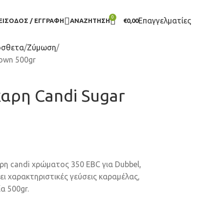
0
Επαγγελματίες
ΕΊΣΟΔΟΣ / ΕΓΓΡΑΦΉ
ΑΝΑΖΉΤΗΣΗ
€
0,00
όσθετα
Ζύμωση
own 500gr
αρη Candi Sugar
ρη candi χρώματος 350 EBC για Dubbel,
τει χαρακτηριστικές γεύσεις καραμέλας,
α 500gr.