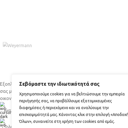
ΠΡΌΣΦΑΤΑ ΆΡΘ
Σεβόμαστε την ιδιωτικότητά σας
Εξοπλισμό και πρώτες ύλες για τη δική
Γιατί ν
σας μπίρα εύκολα, γρήγορα και
Χρησιμοποιούμε cookies για να βελτιώσουμε την εμπειρία
μπύρα σ
οικονομικά.
περιήγησής σας, να προβάλλουμε εξατομικευμένες
04/07/2
διαφημίσεις ή περιεχόμενο και να αναλύουμε την
Αναγεννήσεως 1, 17237 Υμηττός, Αθήνα
επισκεψιμότητά μας. Κάνοντας κλικ στην επιλογή «Αποδοχ
Όλων», συναινείτε στη χρήση των cookies από εμάς.
Τηλέφωνο: 210 6136700