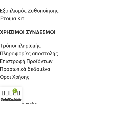
Εξοπλισμός Ζυθοποίησης
Έτοιμα Κιτ
ΧΡΗΣΙΜΟΙ ΣΥΝΔΕΣΜΟΙ
Τρόποι πληρωμής
Πληροφορίες αποστολής
Επιστροφή Προϊόντων
Προσωπικά δεδομένα
Όροι Χρήσης
ΣΕΛΙΔΕΣ
0
τάστημα
Sidebar
Αγαπημένα
Λογαριασμός
Καλάθι
Σχετικά με εμάς
Συχνές ερωτήσεις
Blog
Επικοινωνία
Β2Β