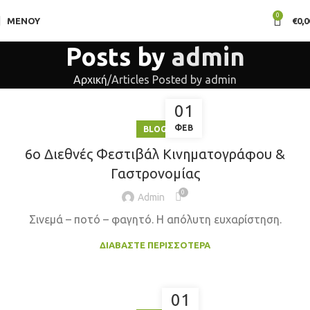
0
ΜΕΝΟΎ
€
0,0
Posts by
admin
Αρχική
Articles Posted by admin
01
ΦΕΒ
BLOG
6ο Διεθνές Φεστιβάλ Κινηματογράφου &
Γαστρονομίας
0
Admin
Σινεμά – ποτό – φαγητό. Η απόλυτη ευχαρίστηση.
ΔΙΑΒΆΣΤΕ ΠΕΡΙΣΣΌΤΕΡΑ
01