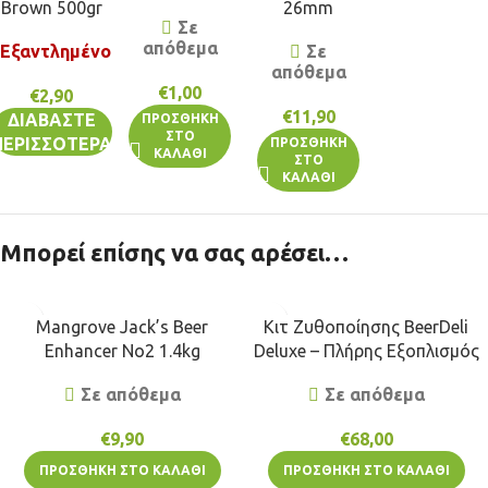
Brown 500gr
26mm
Σε
απόθεμα
Εξαντλημένο
Σε
απόθεμα
€
1,00
€
2,90
€
11,90
ΔΙΑΒΆΣΤΕ
ΠΡΟΣΘΉΚΗ
ΣΤΟ
ΠΕΡΙΣΣΌΤΕΡΑ
ΠΡΟΣΘΉΚΗ
ΚΑΛΆΘΙ
ΣΤΟ
ΚΑΛΆΘΙ
Μπορεί επίσης να σας αρέσει…
Mangrove Jack’s Beer
Κιτ Ζυθοποίησης BeerDeli
Enhancer No2 1.4kg
Deluxe – Πλήρης Εξοπλισμός
Σε απόθεμα
Σε απόθεμα
€
9,90
€
68,00
ΠΡΟΣΘΉΚΗ ΣΤΟ ΚΑΛΆΘΙ
ΠΡΟΣΘΉΚΗ ΣΤΟ ΚΑΛΆΘΙ