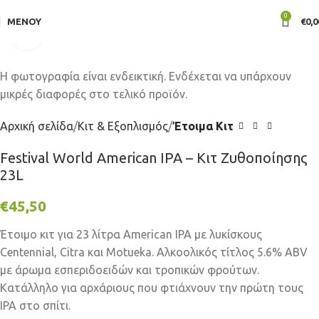
0
ΜΕΝΟΎ
€
0,0
Click to enlarge
Αρχική σελίδα
Κιτ & Εξοπλισμός
Έτοιμα Κιτ
Festival World American IPA – Κιτ Ζυθοποίησης
23L
€
45,50
Έτοιμο κιτ για 23 λίτρα American IPA με λυκίσκους
Centennial, Citra και Motueka. Αλκοολικός τίτλος 5.6% ABV
με άρωμα εσπεριδοειδών και τροπικών φρούτων.
Κατάλληλο για αρχάριους που φτιάχνουν την πρώτη τους
IPA στο σπίτι.