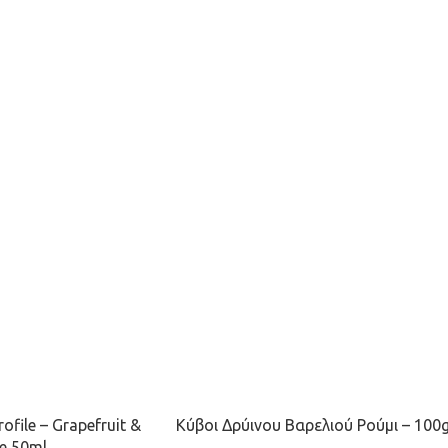
Profile – Grapefruit &
Κύβοι Δρύινου Βαρελιού Ρούμι – 100g
e 50ml