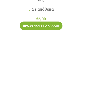
Σε απόθεμα
€
6,00
ΠΡΟΣΘΉΚΗ ΣΤΟ ΚΑΛΆΘΙ
Ξηρή Μαγιά Α
Di
ΠΡΟΣΘ