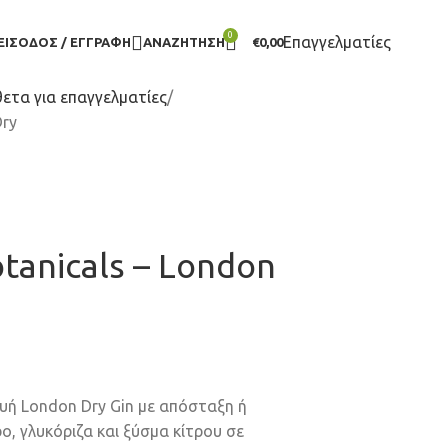
0
Επαγγελματίες
ΕΊΣΟΔΟΣ / ΕΓΓΡΑΦΉ
ΑΝΑΖΉΤΗΣΗ
€
0,00
ετα για επαγγελματίες
Dry
Botanicals – London
υή London Dry Gin με απόσταξη ή
ρο, γλυκόριζα και ξύσμα κίτρου σε