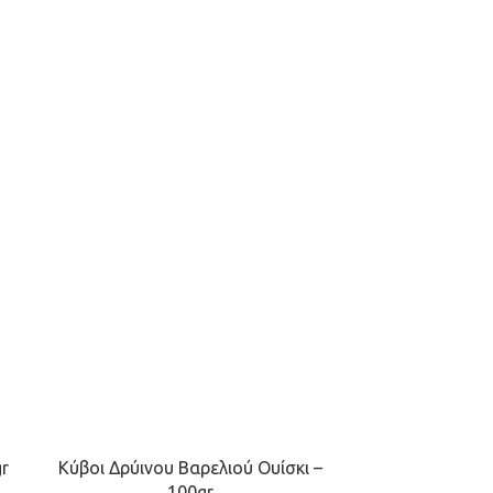
r
Κύβοι Δρύινου Βαρελιού Ουίσκι –
100gr