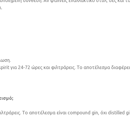
ποιημένη σύνθεση. Αν ψάχνεις εναλλακτικό στυλ, δες και τ
.
λωση.
pirit για 24-72 ώρες και φιλτράρεις. Το αποτέλεσμα διαφέρ
τισμό;
φιλτράρεις. Το αποτέλεσμα είναι compound gin, όχι distilled 