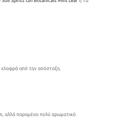
ο
Still Spirits Gin Botanicals Mint Leaf
ή τα
ει ελαφρά από την απόσταξη.
gin, αλλά παραμένει πολύ αρωματικό.