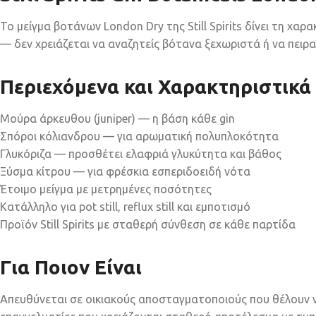
Το μείγμα βοτάνων London Dry της Still Spirits δίνει τη χα
— δεν χρειάζεται να αναζητείς βότανα ξεχωριστά ή να πειρα
Περιεχόμενα και Χαρακτηριστικά
Μούρα άρκευθου (juniper) — η βάση κάθε gin
Σπόροι κόλιανδρου — για αρωματική πολυπλοκότητα
Γλυκόριζα — προσθέτει ελαφριά γλυκύτητα και βάθος
Ξύσμα κίτρου — για φρέσκια εσπεριδοειδή νότα
Έτοιμο μείγμα με μετρημένες ποσότητες
Κατάλληλο για pot still, reflux still και εμποτισμό
Προϊόν Still Spirits με σταθερή σύνθεση σε κάθε παρτίδα
Για Ποιον Είναι
Απευθύνεται σε οικιακούς αποσταγματοποιούς που θέλουν ν