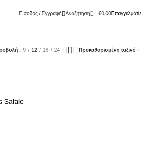
0
Είσοδος / Εγγραφή
Αναζήτηση
€
0,00
Επαγγελματί
ροβολή
9
12
18
24
s Safale