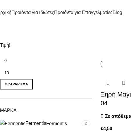
ρχική
Προϊόντα για ιδιώτες
Προϊόντα για Επαγγελματίες
Blog
safale
Τιμή!
ΦΙΛΤΡΆΡΙΣΜΑ
Ξηρή Μαγι
04
ΜΑΡΚΑ
Σε απόθεμ
Fermentis
Fermentis
2
€
4,50