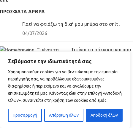
ΠΡΌΣΦΑΤΑ ΆΡΘΡΑ
Γιατί να φτιάξω τη δική μου μπύρα στο σπίτι
04/07/2026
Τι είναι τα σάκχαρα και που
χρησιμοποιούνται
Σεβόμαστε την ιδιωτικότητά σας
04/07/2026
Χρησιμοποιούμε cookies για να βελτιώσουμε την εμπειρία
ΠΡΟΪΟΝΤΑ
περιήγησής σας, να προβάλλουμε εξατομικευμένες
διαφημίσεις ή περιεχόμενο και να αναλύουμε την
Εξοπλισμός Ζυθοποίησης
επισκεψιμότητά μας. Κάνοντας κλικ στην επιλογή «Αποδοχή
Έτοιμα Κιτ
Όλων», συναινείτε στη χρήση των cookies από εμάς.
ΧΡΗΣΙΜΟΙ ΣΥΝΔΕΣΜΟΙ
Προσαρμογή
Απόρριψη όλων
Αποδοχή όλων
0
Τρόποι πληρωμής
τάστημα
Φίλτρα
Αγαπημένα
Λογαριασμός
Καλάθι
Πληροφορίες αποστολής