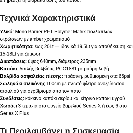
επηρεάζει τη διάρκεια ζωής του ποτού.
Τεχνικά Χαρακτηριστικά
Υλικό:
Mono Barrier PET Polymer Matrix πολλαπλών
στρώσεων με amber χρωματισμό
Χωρητικότητα:
έως 20Lt — ιδανικά 19.5Lt για αποθήκευση και
15-18Lt για ζύμωση
Διαστάσεις:
ύψος 640mm, διάμετρος 235mm
Καπάκι:
διπλής βαλβίδας PCO1881 με μαύρη λαβή
Βαλβίδα ασφαλείας πίεσης:
πράσινη, ρυθμισμένη στα 65psi
Σωληνάκι σιλικόνης
100cm με πλωτό φίλτρο ανοξείδωτου
ατσαλιού για σερβίρισμα από τον πάτο
Συνδέσεις:
κόκκινο καπάκι αερίου και κίτρινο καπάκι υγρού
Χωράει
3 τεμάχια στο ψυγείο βαρελιού Series X ή έως 6 στο
Series X Plus
Τι Περιλαμβάνει η Συσκευασία