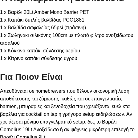
1 x Βαρέλι 20Lt Amber Mono Barrier PET
1 x Καπάκι διπλής βαλβίδας PCO1881
1 x Βαλβίδα ασφαλείας 65psi (πράσινη)
1 x Σωληνάκι σιλικόνης 100cm με πλωτό φίλτρο ανοξείδωτου
ατσαλιού
1 x Κόκκινο καπάκι σύνδεσης αερίου
1 x Κίτρινο καπάκι σύνδεσης υγρού
Για Ποιον Είναι
Απευθύνεται σε homebrewers που θέλουν οικονομική λύση
αποθήκευσης και ζύμωσης, καθώς και σε επαγγελματίες
barmen, μπυραρίες και ξενοδοχεία που χρειάζονται ευέλικτα
βαρέλια για cocktail on tap ή γρήγορο setup εκδηλώσεων. Αν
χρειάζεσαι μόνιμο επαγγελματικό setup, δες το
Βαρέλι
Cornelius 19Lt Ανοξείδωτο
ή αν ψάχνεις μικρότερη επιλογή το
Βαρέλι Cornelius 9Lt
.