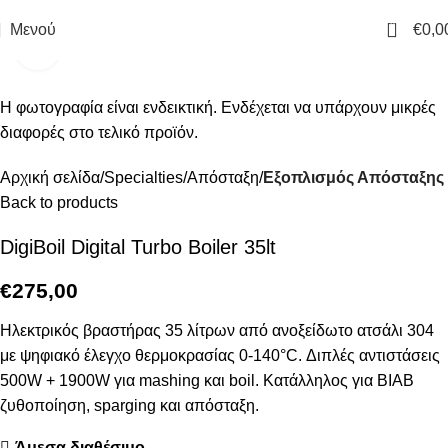
0
Μενού
€
0,0
Click to enlarge
Αρχική σελίδα
Specialties
Απόσταξη
Εξοπλισμός Απόσταξης
Back to products
DigiBoil Digital Turbo Boiler 35lt
€
275,00
Ηλεκτρικός βραστήρας 35 λίτρων από ανοξείδωτο ατσάλι 304
με ψηφιακό έλεγχο θερμοκρασίας 0-140°C. Διπλές αντιστάσεις
500W + 1900W για mashing και boil. Κατάλληλος για BIAB
ζυθοποίηση, sparging και απόσταξη.
Άμεσα διαθέσιμο