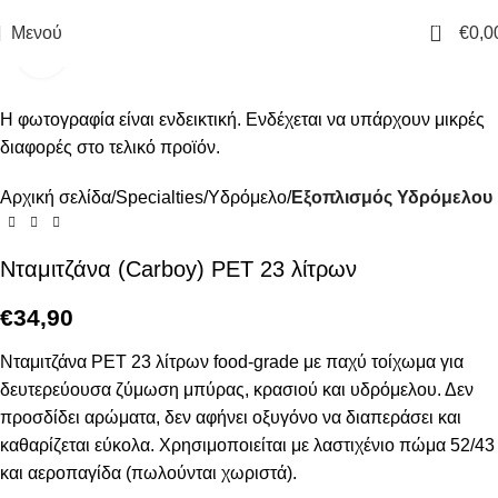
0
Μενού
€
0,0
Click to enlarge
Αρχική σελίδα
Specialties
Υδρόμελο
Εξοπλισμός Υδρόμελου
Νταμιτζάνα (Carboy) PET 23 λίτρων
€
34,90
Νταμιτζάνα PET 23 λίτρων food-grade με παχύ τοίχωμα για
δευτερεύουσα ζύμωση μπύρας, κρασιού και υδρόμελου. Δεν
προσδίδει αρώματα, δεν αφήνει οξυγόνο να διαπεράσει και
καθαρίζεται εύκολα. Χρησιμοποιείται με λαστιχένιο πώμα 52/43
και αεροπαγίδα (πωλούνται χωριστά).