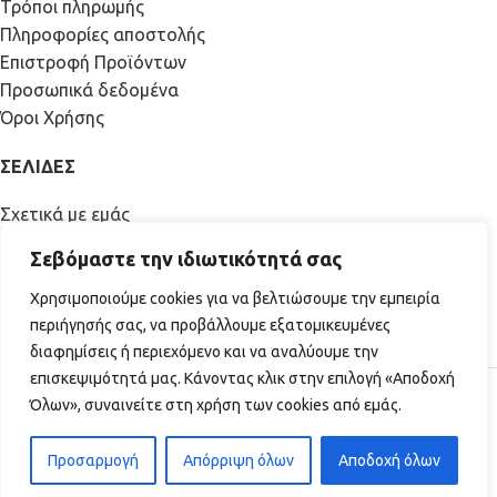
Τρόποι πληρωμής
Πληροφορίες αποστολής
Επιστροφή Προϊόντων
Προσωπικά δεδομένα
Όροι Χρήσης
ΣΕΛΙΔΕΣ
Σχετικά με εμάς
Συχνές ερωτήσεις
Σεβόμαστε την ιδιωτικότητά σας
Blog
Επικοινωνία
Χρησιμοποιούμε cookies για να βελτιώσουμε την εμπειρία
Β2Β
περιήγησής σας, να προβάλλουμε εξατομικευμένες
Forum
διαφημίσεις ή περιεχόμενο και να αναλύουμε την
επισκεψιμότητά μας. Κάνοντας κλικ στην επιλογή «Αποδοχή
© 2026 All Rights Reserved | BeerDeli
Όλων», συναινείτε στη χρήση των cookies από εμάς.
Προσαρμογή
Απόρριψη όλων
Αποδοχή όλων
0
τάστημα
γαπημένα
Λογαριασμός
Καλάθι