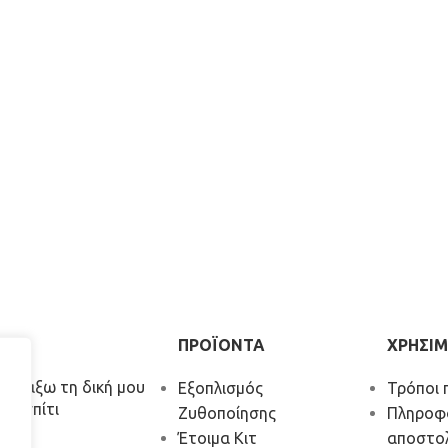
ΡΑ
ΠΡΟΪΟΝΤΑ
ΧΡΗΣΙΜ
α φτιάξω τη δική μου
Εξοπλισμός
Τρόποι 
το σπίτι
Ζυθοποίησης
Πληροφ
Έτοιμα Κιτ
αποστο
026