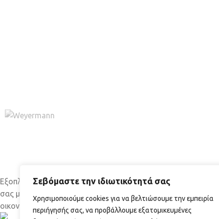
ΠΡΌΣΦΑΤΑ ΆΡΘ
Σεβόμαστε την ιδιωτικότητά σας
Εξοπλισμό και πρώτες ύλες για τη δική
Γιατί ν
σας μπίρα εύκολα, γρήγορα και
Χρησιμοποιούμε cookies για να βελτιώσουμε την εμπειρία
μπύρα σ
οικονομικά.
περιήγησής σας, να προβάλλουμε εξατομικευμένες
04/07/2