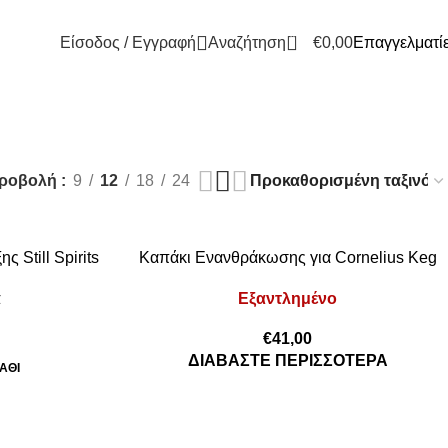
0
Είσοδος / Εγγραφή
Αναζήτηση
€
0,00
Επαγγελματί
ροβολή
9
12
18
24
 Still Spirits
Καπάκι Ενανθράκωσης για Cornelius Keg
α
Εξαντλημένο
€
41,00
ΔΙΑΒΆΣΤΕ ΠΕΡΙΣΣΌΤΕΡΑ
ΆΘΙ