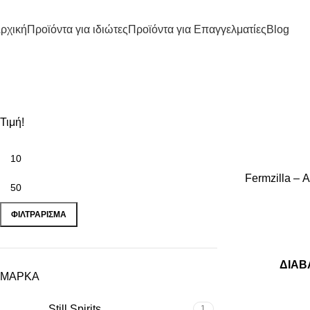
ρχική
Προϊόντα για ιδιώτες
Προϊόντα για Επαγγελματίες
Blog
Τιμή!
Fermzilla – 
ΦΙΛΤΡΆΡΙΣΜΑ
ΔΙΑΒ
ΜΑΡΚΑ
Still Spirits
1