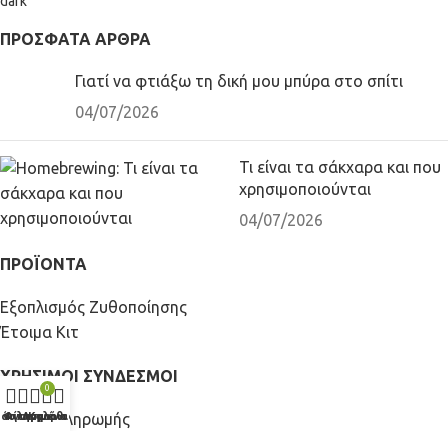
ΠΡΌΣΦΑΤΑ ΆΡΘΡΑ
Γιατί να φτιάξω τη δική μου μπύρα στο σπίτι
04/07/2026
Τι είναι τα σάκχαρα και που
χρησιμοποιούνται
04/07/2026
ΠΡΟΪΟΝΤΑ
Εξοπλισμός Ζυθοποίησης
Έτοιμα Κιτ
ΧΡΗΣΙΜΟΙ ΣΥΝΔΕΣΜΟΙ
0
Τρόποι πληρωμής
τάστημα
Φίλτρα
Αγαπημένα
Λογαριασμός
Καλάθι
Πληροφορίες αποστολής