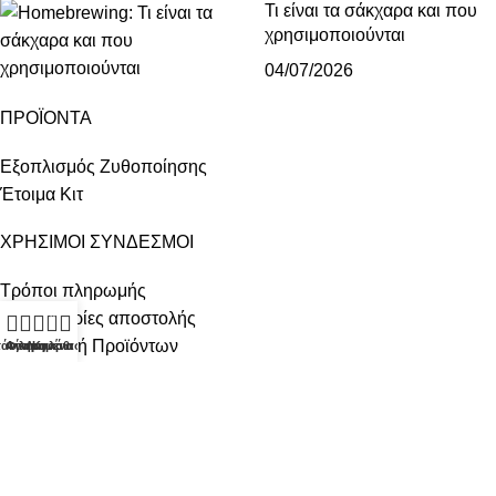
Τι είναι τα σάκχαρα και που
χρησιμοποιούνται
04/07/2026
ΠΡΟΪΟΝΤΑ
Εξοπλισμός Ζυθοποίησης
Έτοιμα Κιτ
ΧΡΗΣΙΜΟΙ ΣΥΝΔΕΣΜΟΙ
Τρόποι πληρωμής
0
Πληροφορίες αποστολής
Επιστροφή Προϊόντων
τάστημα
Φίλτρα
Αγαπημένα
Λογαριασμός
Καλάθι
Προσωπικά δεδομένα
Όροι Χρήσης
ΣΕΛΙΔΕΣ