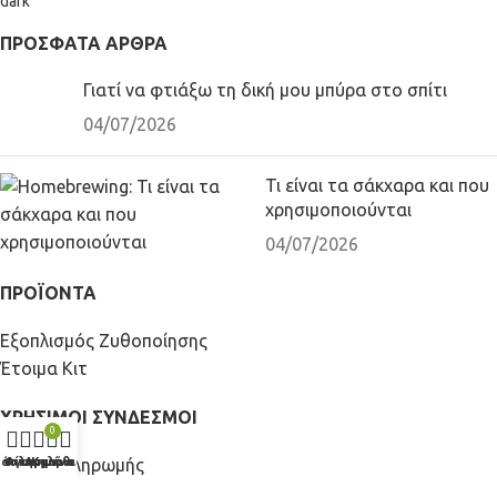
ΠΡΌΣΦΑΤΑ ΆΡΘΡΑ
Γιατί να φτιάξω τη δική μου μπύρα στο σπίτι
04/07/2026
Τι είναι τα σάκχαρα και που
χρησιμοποιούνται
04/07/2026
ΠΡΟΪΟΝΤΑ
Εξοπλισμός Ζυθοποίησης
Έτοιμα Κιτ
ΧΡΗΣΙΜΟΙ ΣΥΝΔΕΣΜΟΙ
0
Τρόποι πληρωμής
τάστημα
Φίλτρα
Αγαπημένα
Λογαριασμός
Καλάθι
Πληροφορίες αποστολής