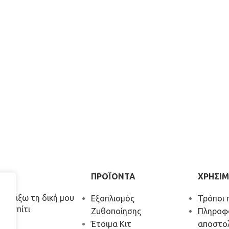
ΡΑ
ΠΡΟΪΟΝΤΑ
ΧΡΗΣΙΜ
α φτιάξω τη δική μου
Εξοπλισμός
Τρόποι 
το σπίτι
Ζυθοποίησης
Πληροφ
Έτοιμα Κιτ
αποστο
026