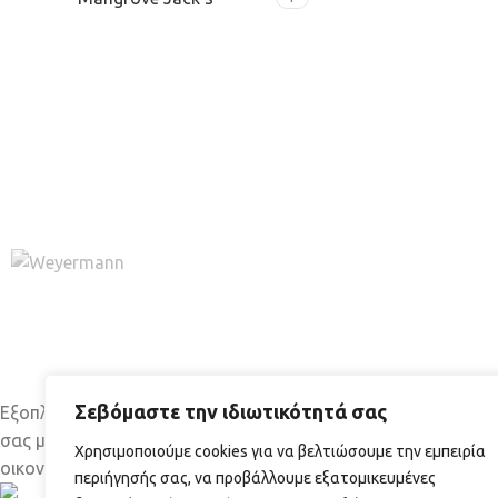
ΠΡΌΣΦΑΤΑ ΆΡΘ
Σεβόμαστε την ιδιωτικότητά σας
Εξοπλισμό και πρώτες ύλες για τη δική
Γιατί ν
σας μπίρα εύκολα, γρήγορα και
Χρησιμοποιούμε cookies για να βελτιώσουμε την εμπειρία
μπύρα σ
οικονομικά.
περιήγησής σας, να προβάλλουμε εξατομικευμένες
04/07/2