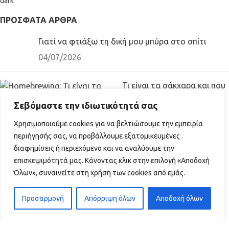
ΠΡΌΣΦΑΤΑ ΆΡΘΡΑ
Γιατί να φτιάξω τη δική μου μπύρα στο σπίτι
04/07/2026
Τι είναι τα σάκχαρα και που
χρησιμοποιούνται
Σεβόμαστε την ιδιωτικότητά σας
04/07/2026
Χρησιμοποιούμε cookies για να βελτιώσουμε την εμπειρία
ΠΡΟΪΟΝΤΑ
περιήγησής σας, να προβάλλουμε εξατομικευμένες
διαφημίσεις ή περιεχόμενο και να αναλύουμε την
Εξοπλισμός Ζυθοποίησης
επισκεψιμότητά μας. Κάνοντας κλικ στην επιλογή «Αποδοχή
Έτοιμα Κιτ
Όλων», συναινείτε στη χρήση των cookies από εμάς.
ΧΡΗΣΙΜΟΙ ΣΥΝΔΕΣΜΟΙ
Προσαρμογή
Απόρριψη όλων
Αποδοχή όλων
0
Τρόποι πληρωμής
τάστημα
Φίλτρα
Αγαπημένα
Λογαριασμός
Καλάθι
Πληροφορίες αποστολής