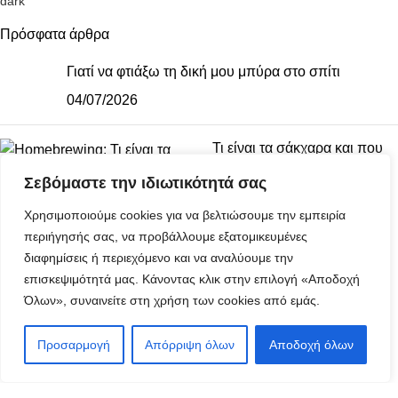
Πρόσφατα άρθρα
Γιατί να φτιάξω τη δική μου μπύρα στο σπίτι
04/07/2026
Τι είναι τα σάκχαρα και που
χρησιμοποιούνται
Σεβόμαστε την ιδιωτικότητά σας
04/07/2026
Χρησιμοποιούμε cookies για να βελτιώσουμε την εμπειρία
ΠΡΟΪΟΝΤΑ
περιήγησής σας, να προβάλλουμε εξατομικευμένες
διαφημίσεις ή περιεχόμενο και να αναλύουμε την
Εξοπλισμός Ζυθοποίησης
επισκεψιμότητά μας. Κάνοντας κλικ στην επιλογή «Αποδοχή
Έτοιμα Κιτ
Όλων», συναινείτε στη χρήση των cookies από εμάς.
ΧΡΗΣΙΜΟΙ ΣΥΝΔΕΣΜΟΙ
Προσαρμογή
Απόρριψη όλων
Αποδοχή όλων
0
τάστημα
Φίλτρα
Αγαπημένα
Λογαριασμός
Καλάθι
Τρόποι πληρωμής
Πληροφορίες αποστολής