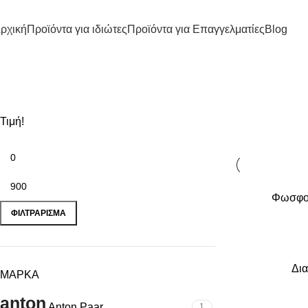
ρχική
Προϊόντα για ιδιώτες
Προϊόντα για Επαγγελματίες
Blog
Τιμή!
Φωσφορ
ΦΙΛΤΡΆΡΙΣΜΑ
Δια
ΜΑΡΚΑ
Anton Paar
1