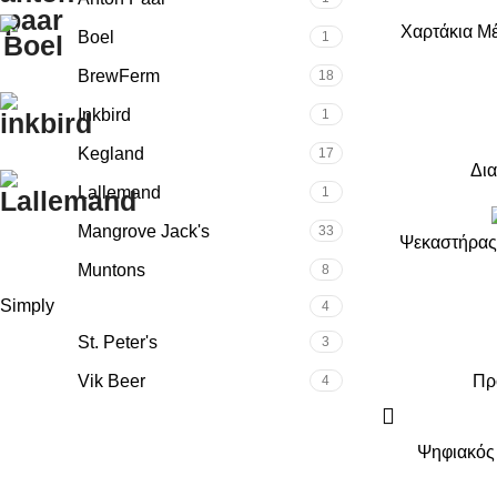
Χαρτάκια Μ
Boel
1
BrewFerm
18
Inkbird
1
Kegland
17
Δια
Lallemand
1
Mangrove Jack's
33
Ψεκαστήρας
Muntons
8
Simply
4
St. Peter's
3
Vik Beer
Πρ
4
Ψηφιακός