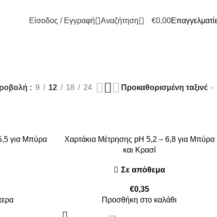
0
Είσοδος / Εγγραφή
Αναζήτηση
€
0,00
Επαγγελματί
ός
ροβολή
9
12
18
24
5,5 για Μπύρα
Χαρτάκια Μέτρησης pH 5,2 – 6,8 για Μπύρα
και Κρασί
Σε απόθεμα
€
0,35
τερα
Προσθήκη στο καλάθι